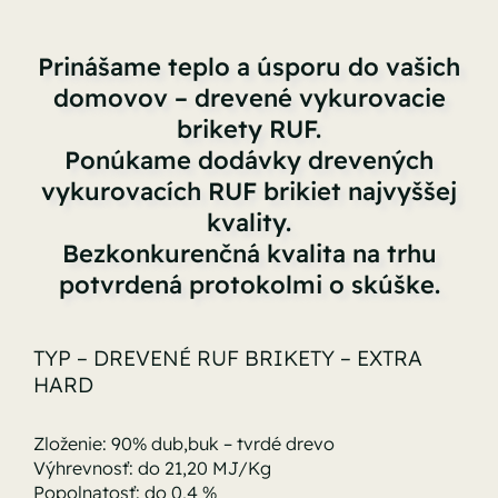
Prinášame teplo a úsporu do vašich
domovov – drevené vykurovacie
brikety RUF.
Ponúkame dodávky drevených
vykurovacích RUF brikiet najvyššej
kvality.
Bezkonkurenčná kvalita na trhu
potvrdená protokolmi o skúške.
TYP – DREVENÉ RUF BRIKETY – EXTRA
HARD
Zloženie: 90% dub,buk – tvrdé drevo
Výhrevnosť: do 21,20 MJ/Kg
Popolnatosť: do 0,4 %