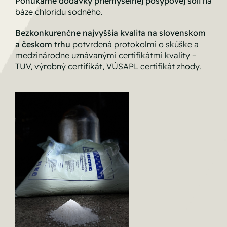
Ponúkame dodávky priemyselnej posypovej soli
na
báze chloridu sodného.
Bezkonkurenčne najvyššia kvalita na slovenskom
a českom trhu
potvrdená protokolmi o skúške a
medzinárodne uznávanými certifikátmi kvality –
TUV, výrobný certifikát, VÚSAPL certifikát zhody.