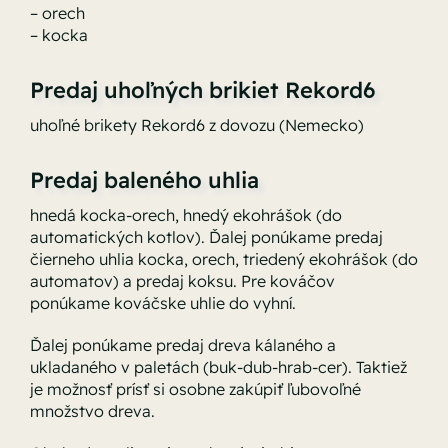
– orech
– kocka
Predaj uhoľných brikiet Rekord6
uhoľné brikety Rekord6 z dovozu (Nemecko)
Predaj baleného uhlia
hnedá kocka-orech, hnedý ekohrášok (do
automatických kotlov). Ďalej ponúkame predaj
čierneho uhlia kocka, orech, triedený ekohrášok (do
automatov) a predaj koksu. Pre kováčov
ponúkame kováčske uhlie do vyhní.
Ďalej ponúkame predaj dreva kálaného a
ukladaného v paletách (buk-dub-hrab-cer). Taktiež
je možnosť prísť si osobne zakúpiť ľubovoľné
množstvo dreva.