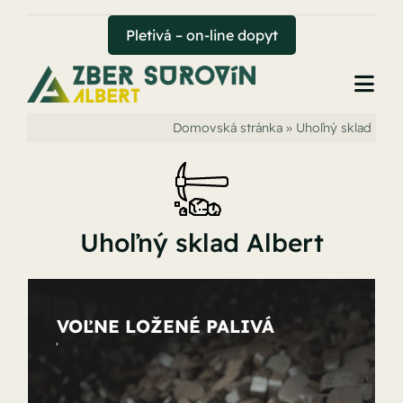
Skip
to
Pletivá – on-line dopyt
content
Togg
Navi
Domovská stránka
»
Uhoľný sklad
Úvod
Zber surovín
Uhoľný sklad Albert
Uhoľný sklad
Hutný sklad
VOĽNE LOŽENÉ PALIVÁ
Pletivá
Kontakt