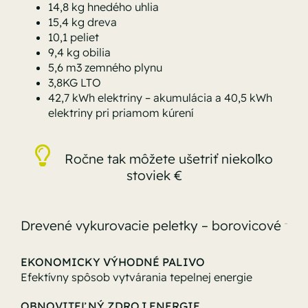
14,8 kg hnedého uhlia
15,4 kg dreva
10,1 peliet
9,4 kg obilia
5,6 m3 zemného plynu
3,8KG LTO
42,7 kWh elektriny – akumulácia a 40,5 kWh
elektriny pri priamom kúrení
Ročne tak môžete ušetriť niekoľko
stoviek €
Drevené vykurovacie peletky – borovicové
EKONOMICKY VÝHODNÉ PALIVO
Efektívny spôsob vytvárania tepelnej energie
OBNOVITEĽNÝ ZDROJ ENERGIE