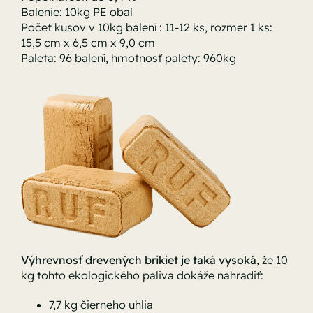
Balenie: 10kg PE obal
Počet kusov v 10kg balení : 11-12 ks, rozmer 1 ks:
15,5 cm x 6,5 cm x 9,0 cm
Paleta: 96 balení, hmotnosť palety: 960kg
Výhrevnosť drevených brikiet je taká vysoká
, že 10
kg tohto ekologického paliva dokáže nahradiť:
7,7 kg čierneho uhlia