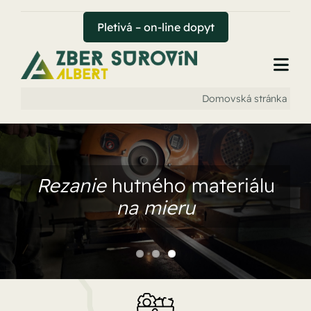
Skip
to
Pletivá – on-line dopyt
content
Togg
Navi
Domovská stránka
Úvod
Zber surovín
Rezanie
hutného materiálu
Uhoľný sklad
na mieru
Hutný sklad
Pletivá
Kontakt