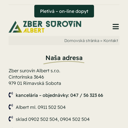
Skip
to
Pletivá – on-line dopyt
content
Togg
Navi
Domovská stránka
»
Kontakt
Úvod
Naša adresa
Zber surovín
Zber surovín Albert s.r.o.
Uhoľný sklad
Cintorínska 3646
979 01 Rimavská Sobota
Hutný sklad
kancelária – objednávky: 047 / 56 323 66
Albert ml. 0911 502 504
Pletivá
sklad 0902 502 504, 0904 502 504
Kontakt