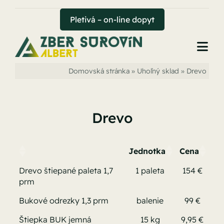
Skip
to
Pletivá – on-line dopyt
content
Togg
Navi
Domovská stránka
»
Uhoľný sklad
»
Drevo
Úvod
Zber surovín
Drevo
Uhoľný sklad
Jednotka
Cena
Hutný sklad
Drevo štiepané paleta 1,7
1 paleta
154 €
prm
Pletivá
Bukové odrezky 1,3 prm
balenie
99 €
Kontakt
Štiepka BUK jemná
15 kg
9,95 €