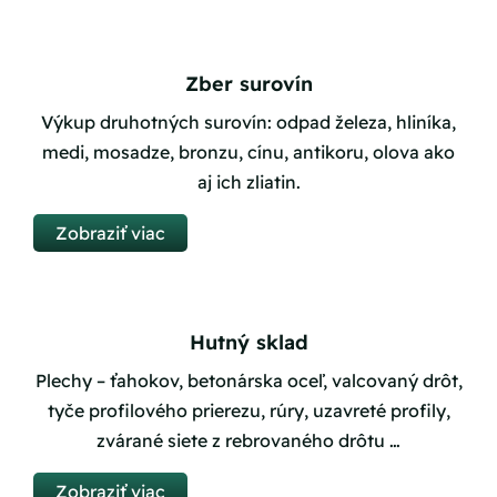
Zber surovín
Výkup druhotných surovín: odpad železa, hliníka,
medi, mosadze, bronzu, cínu, antikoru, olova ako
aj ich zliatin.
Zobraziť viac
Hutný sklad
Plechy – ťahokov, betonárska oceľ, valcovaný drôt,
tyče profilového prierezu, rúry, uzavreté profily,
zvárané siete z rebrovaného drôtu …
Zobraziť viac