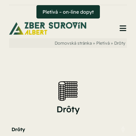
Skip
to
Pletivá – on-line dopyt
content
Togg
Navi
Domovská stránka
»
Pletivá
»
Drôty
Úvod
Zber surovín
Uhoľný sklad
Hutný sklad
Drôty
Pletivá
Drôty
Kontakt