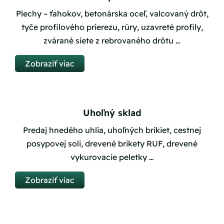
Plechy – ťahokov, betonárska oceľ, valcovaný drôt,
tyče profilového prierezu, rúry, uzavreté profily,
zvárané siete z rebrovaného drôtu …
Zobraziť viac
Uhoľný sklad
Predaj hnedého uhlia, uhoľných brikiet, cestnej
posypovej soli, drevené brikety RUF, drevené
vykurovacie peletky …
Zobraziť viac