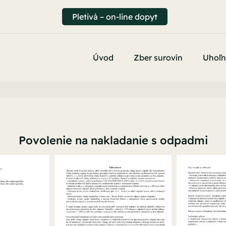
Pletivá – on-line dopyt
Úvod
Zber surovín
Uhoľn
Povolenie na nakladanie s odpadmi