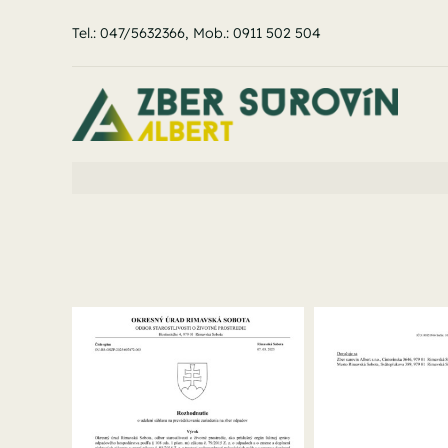
Skip
to
Tel.:
047/5632366
, Mob.:
0911 502 504
content