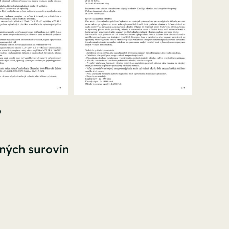
)
tných surovín