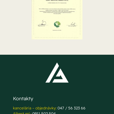
Kontakty
kancelária – objednávky:
047 / 56 323 66
Albert ml.:
0911 502 504